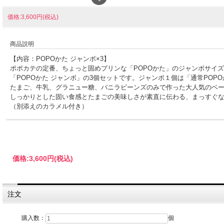
価格:3,600円(税込)
商品説明
【内容：POPOかた ジャンボ×3】
ポポカテの定番、ちょっと固めプリンな「POPOかた」のジャンボサイ
「POPOかた ジャンボ」の3個セットです。ジャンボ１個は「通常POP
たまご、牛乳、グラニュー糖、バニラビーンズのみで作った大人気のベ
しっかりとした固い食感とたまごの美味しさが素直に伝わる、まっすぐ
（別添えのカラメル付き）
※ギフトパッケージでお届けします。
価格:
3,600円
(税込)
注文
購入数：
個