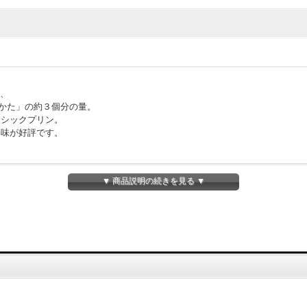
ズ、
Oかた」の約３個分の量。
ーシックプリン。
な味が好評です。
▼ 商品説明の続きを見る ▼