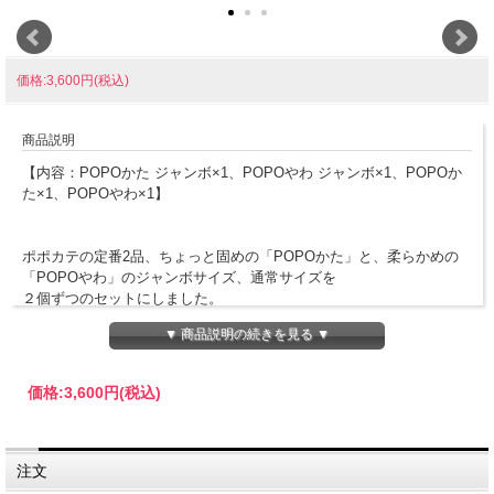
価格:3,600円(税込)
商品説明
【内容：POPOかた ジャンボ×1、POPOやわ ジャンボ×1、POPOか
た×1、POPOやわ×1】
ポポカテの定番2品、ちょっと固めの「POPOかた」と、柔らかめの
「POPOやわ」のジャンボサイズ、通常サイズを
２個ずつのセットにしました。
どちらも、たまご、牛乳、グラニュー糖、バニラビーンズのみで作っ
▼ 商品説明の続きを見る ▼
た大人気のベーシックプリン。
たまごの美味しさが素直に伝わるまっすぐな味が好評です。（別添え
のカラメル付き）
価格:
3,600円
(税込)
※ギフトパッケージでお届けします。
注文