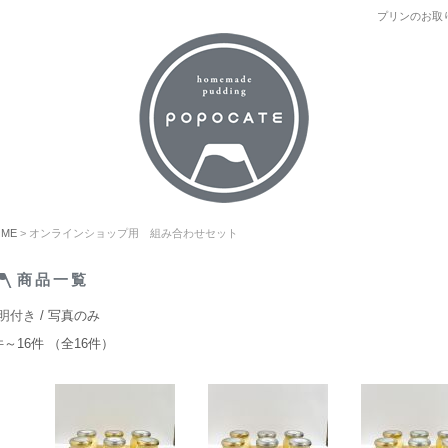
プリンのお取り
OME
> オンラインショップ用 組み合わせセット
商品一覧
明付き
/ 写真のみ
件～16件 （全16件）