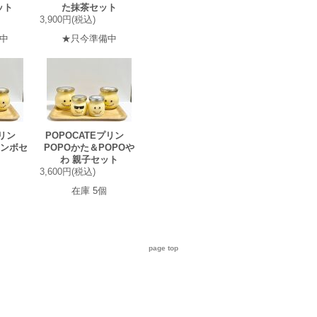
ット
た抹茶セット
3,900円(税込)
中
★只今準備中
Eプリン
POPOCATEプリン
ャンボセ
POPOかた＆POPOや
わ 親子セット
3,600円(税込)
在庫 5個
page top