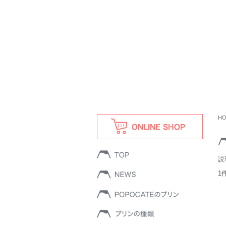
H
説
1